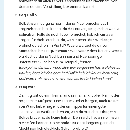
antwortest du auch lieber Nachbarinnen und Nachbarn, von
denen du eine Vorstellung bekommen kannst.
Sag Hallo.
Selbst wenn du ganz neu in deiner Nachbarschaft auf
FragNebenan bist, kannst du das nutzen, um gleich etwas zu
schreiben. Falls du noch Ideen brauchst, hab ich ein paar
Fragen für dich: Wer bist du, was machst du? Wie lange
wohnst du schon im Viertel? Was erwartest du dir vom
Mitmachen bei FragNebenan? Was würde dich freuen? Womit
würdest du deine Nachbarinnen und Nachbarn gern
unterstützen? Ich hab zum Beispiel „
immer
Backpulver daheim, wenn also wer vergessen hat, welches zu
kaufen, borg ich das gern her! Dafür hab ich kaum Werkzeug
und wäre froh, wenn mir wer was bei Bedarf leihen kann.
”
Frag was.
Damit gibst du ein Thema, an das man anknüpfen kann oder
sogar eine Aufgabe. Eine Tasse Zucker borgen, nach Resten
von Wandfarbe fragen oder um Tipps für einen guten
Hausarzt. Du weißt am besten, was du brauchst! Übrigens:
Scheu brauchst du keine haben. Denn viele freuen sich, wenn
sie helfen können. So selbstlos ist das übrigens gar nicht.
Macht nämlich glücklich. Schon probiert?