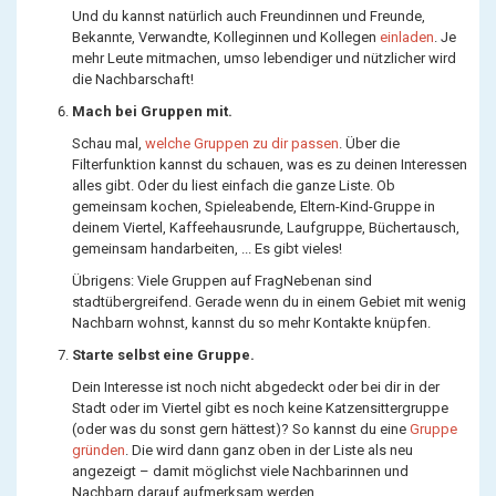
Und du kannst natürlich auch Freundinnen und Freunde,
Bekannte, Verwandte, Kolleginnen und Kollegen
einladen
. Je
mehr Leute mitmachen, umso lebendiger und nützlicher wird
die Nachbarschaft!
Mach bei Gruppen mit.
Schau mal,
welche Gruppen zu dir passen
. Über die
Filterfunktion kannst du schauen, was es zu deinen Interessen
alles gibt. Oder du liest einfach die ganze Liste. Ob
gemeinsam kochen, Spieleabende, Eltern-Kind-Gruppe in
deinem Viertel, Kaffeehausrunde, Laufgruppe, Büchertausch,
gemeinsam handarbeiten, ... Es gibt vieles!
Übrigens: Viele Gruppen auf FragNebenan sind
stadtübergreifend. Gerade wenn du in einem Gebiet mit wenig
Nachbarn wohnst, kannst du so mehr Kontakte knüpfen.
Starte selbst eine Gruppe.
Dein Interesse ist noch nicht abgedeckt oder bei dir in der
Stadt oder im Viertel gibt es noch keine Katzensittergruppe
(oder was du sonst gern hättest)? So kannst du eine
Gruppe
gründen
. Die wird dann ganz oben in der Liste als neu
angezeigt – damit möglichst viele Nachbarinnen und
Nachbarn darauf aufmerksam werden.