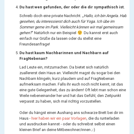
Du hast wen gefunden, der oder die dir sympathisch ist.
Schreib doch eine private Nachricht. „
Hallo, ich bin Angela. Hab
gesehen, du interessierst dich auch für Yoga. Ich übe im
Sommer gerne im Park. Vielleicht können wir mal gemeinsam
gehen?
” Natürlich nur ein Beispiel
Du kannst erst auch
einfach nur Grüße da lassen oder du stellst eine
Freundesanfrage!
Du hast kaum Nachbarinnen und Nachbarn auf
FragNebenan?
Lad Leute ein, mitzumachen. Da bietet sich natürlich
zuallererst dein Haus an. Vielleicht magst du sogar bei den
Nachbarn klingeln, kurz plaudern und auf FragNebenan
aufmerksam machen. Falls ihr euch noch nicht kennt, ist das
eine gute Gelegenheit, das zu ändern! Oft lebt man schon eine
Weile nebeneinander her und hat das Gefühl, den Zeitpunkt
verpasst zu haben, sich mal richtig vorzustellen.
Oder du hängst einen Aushang ans schwarze Brett bei dir im
Haus -
hier haben wir ein paar Vorlagen
, die du runterladen
und ausdrucken kannst - oder du schreibst selbst einen
kleinen Brief an deine Mitbewohner/innen ;-)