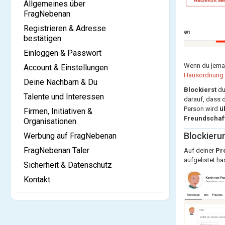
Allgemeines über
FragNebenan
Registrieren & Adresse
bestätigen
Einloggen & Passwort
Wenn du jem
Account & Einstellungen
Hausordnung
Deine Nachbarn & Du
Blockierst
du
Talente und Interessen
darauf, dass 
Person wird
ü
Firmen, Initiativen &
Freundschaft
Organisationen
Blockieru
Werbung auf FragNebenan
FragNebenan Taler
Auf deiner
Pro
aufgelistet ha
Sicherheit & Datenschutz
Kontakt