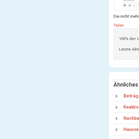
Die nicht meh
Teilen
100% der Us
Letzte Aktu
Ähnliches
Beiträg
Reakti
Nachba
Hausve