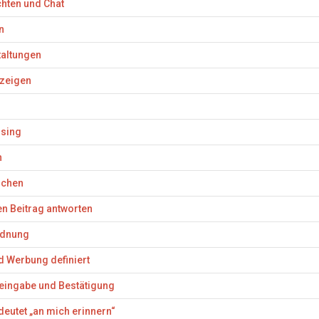
hten und Chat
n
altungen
nzeigen
ising
n
ichen
en Beitrag antworten
dnung
d Werbung definiert
eingabe und Bestätigung
eutet „an mich erinnern“