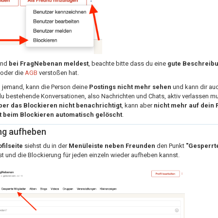
and
bei FragNebenan meldest
, beachte bitte dass du eine
gute Beschreib
oder die
AGB
verstoßen hat.
 jemand, kann die Person deine
Postings nicht mehr sehen
und kann dir au
du bestehende Konversationen, also Nachrichten und Chats, aktiv verlassen mu
ber das Blockieren nicht benachrichtigt
, kann aber
nicht mehr auf dein P
 beim Blockieren automatisch gelöscht
.
ng aufheben
filseite
siehst du in der
Menüleiste neben Freunden
den Punkt
"Gesperrte
st und die Blockierung für jeden einzeln wieder aufheben kannst.