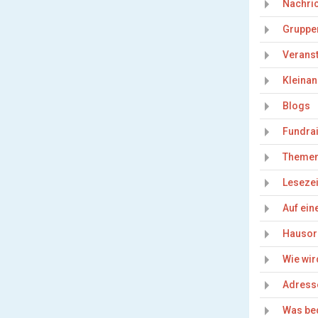
Nachric
Gruppe
Veranst
Kleina
Blogs
Fundra
Theme
Leseze
Auf ein
Hausor
Wie wir
Adress
Was bed